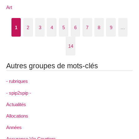
Art
1
2
3
4
5
6
7
8
9
…
14
Autres groupes de mots-clés
- rubriques
- spip2spip -
Actualités
Allocations
Années
Assurance Vie Courtiers