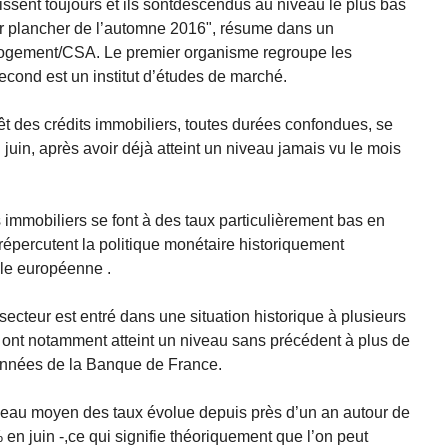
issent toujours et ils sontdescendus au niveau le plus bas
ur plancher de l’automne 2016", résume dans un
Logement/CSA. Le premier organisme regroupe les
econd est un institut d’études de marché.
rêt des crédits immobiliers, toutes durées confondues, se
uin, après avoir déjà atteint un niveau jamais vu le mois
 immobiliers se font à des taux particulièrement bas en
 répercutent la politique monétaire historiquement
le européenne .
e secteur est entré dans une situation historique à plusieurs
 ont notamment atteint un niveau sans précédent à plus de
données de la Banque de France.
niveau moyen des taux évolue depuis près d’un an autour de
,2% en juin -,ce qui signifie théoriquement que l’on peut