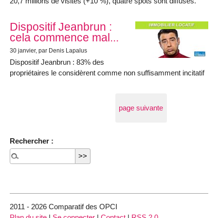
20,7 millions de visites (+10 %), quatre spots sont diffusés.
Dispositif Jeanbrun :
cela commence mal...
30 janvier
, par Denis Lapalus
Dispositif Jeanbrun : 83% des
propriétaires le considèrent comme non suffisamment incitatif
page suivante
Rechercher :
2011 - 2026 Comparatif des OPCI
Plan du site
|
Se connecter
|
Contact
|
RSS 2.0