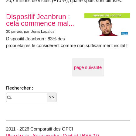
20,7 millions de visites (+10 %), quatre spots sont diffusés.
Dispositif Jeanbrun :
cela commence mal...
30 janvier
, par Denis Lapalus
Dispositif Jeanbrun : 83% des
propriétaires le considèrent comme non suffisamment incitatif
page suivante
Rechercher :
2011 - 2026 Comparatif des OPCI
Plan du site
|
Se connecter
|
Contact
|
RSS 2.0