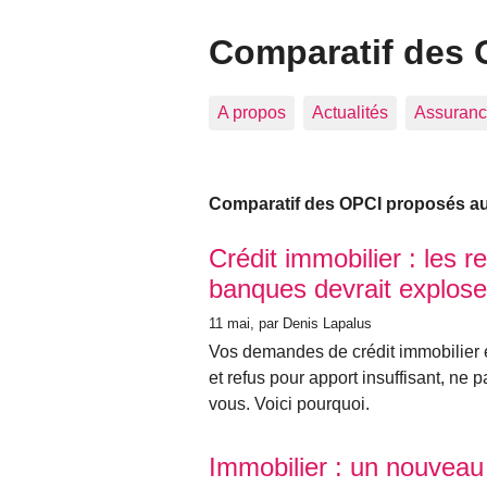
Comparatif des 
A propos
Actualités
Assuranc
Comparatif des OPCI proposés aux
Articles les plus récents
Crédit immobilier : les r
banques devrait explose
11 mai
, par Denis Lapalus
Vos demandes de crédit immobilier es
et refus pour apport insuffisant, ne
vous. Voici pourquoi.
Immobilier : un nouveau