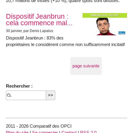
20,7 millions de visites (+10 %), quatre spots sont diffusés.
Dispositif Jeanbrun :
cela commence mal...
30 janvier
, par Denis Lapalus
Dispositif Jeanbrun : 83% des
propriétaires le considèrent comme non suffisamment incitatif
page suivante
Rechercher :
2011 - 2026 Comparatif des OPCI
Plan du site
|
Se connecter
|
Contact
|
RSS 2.0