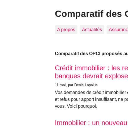
Comparatif des 
A propos
Actualités
Assuranc
Comparatif des OPCI proposés aux
Articles les plus récents
Crédit immobilier : les r
banques devrait explose
11 mai
, par Denis Lapalus
Vos demandes de crédit immobilier es
et refus pour apport insuffisant, ne
vous. Voici pourquoi.
Immobilier : un nouveau