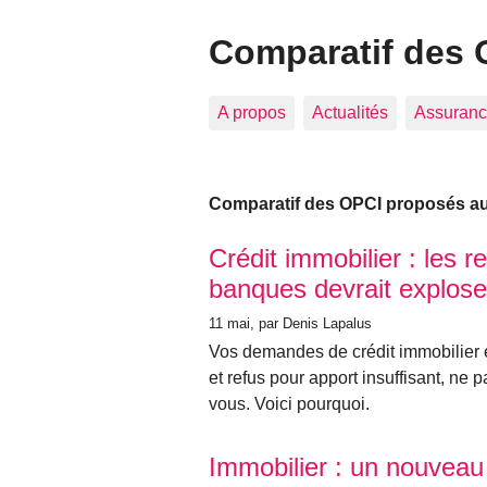
Comparatif des 
A propos
Actualités
Assuranc
Comparatif des OPCI proposés aux
Articles les plus récents
Crédit immobilier : les r
banques devrait explose
11 mai
, par Denis Lapalus
Vos demandes de crédit immobilier es
et refus pour apport insuffisant, ne
vous. Voici pourquoi.
Immobilier : un nouveau