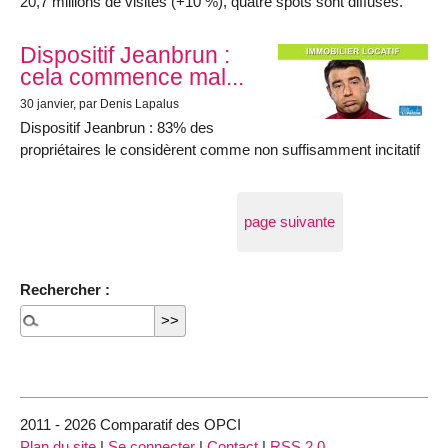
20,7 millions de visites (+10 %), quatre spots sont diffusés.
Dispositif Jeanbrun :
cela commence mal...
30 janvier
, par Denis Lapalus
Dispositif Jeanbrun : 83% des
propriétaires le considèrent comme non suffisamment incitatif
page suivante
Rechercher :
2011 - 2026 Comparatif des OPCI
Plan du site
|
Se connecter
|
Contact
|
RSS 2.0