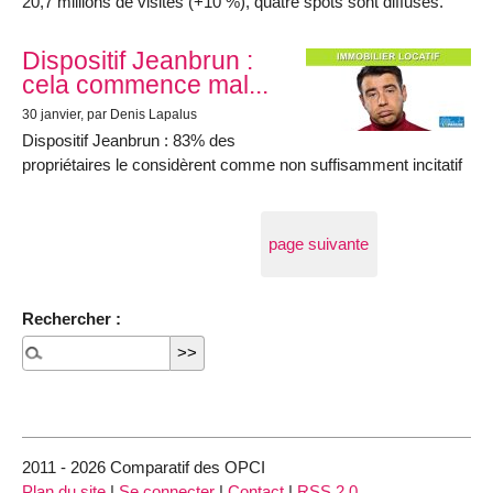
20,7 millions de visites (+10 %), quatre spots sont diffusés.
Dispositif Jeanbrun :
cela commence mal...
30 janvier
, par Denis Lapalus
Dispositif Jeanbrun : 83% des
propriétaires le considèrent comme non suffisamment incitatif
page suivante
Rechercher :
2011 - 2026 Comparatif des OPCI
Plan du site
|
Se connecter
|
Contact
|
RSS 2.0