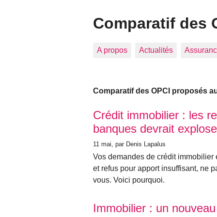
Comparatif des 
A propos
Actualités
Assuranc
Comparatif des OPCI proposés aux
Articles les plus récents
Crédit immobilier : les r
banques devrait explose
11 mai
, par Denis Lapalus
Vos demandes de crédit immobilier es
et refus pour apport insuffisant, ne
vous. Voici pourquoi.
Immobilier : un nouveau