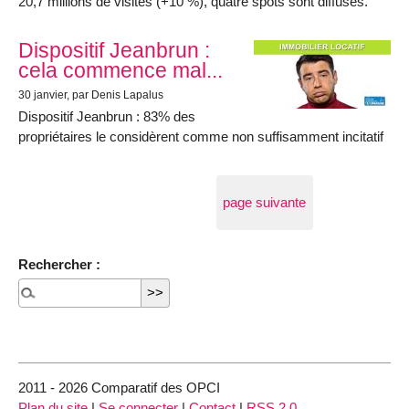
20,7 millions de visites (+10 %), quatre spots sont diffusés.
Dispositif Jeanbrun :
cela commence mal...
30 janvier
, par Denis Lapalus
Dispositif Jeanbrun : 83% des
propriétaires le considèrent comme non suffisamment incitatif
page suivante
Rechercher :
2011 - 2026 Comparatif des OPCI
Plan du site
|
Se connecter
|
Contact
|
RSS 2.0