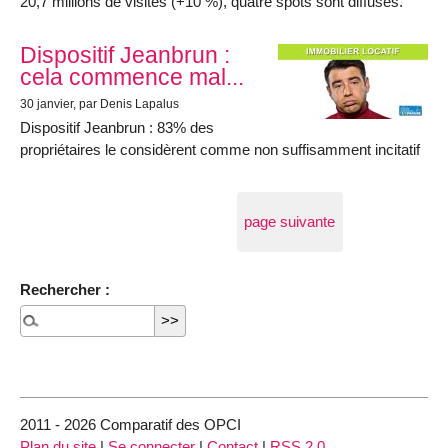
20,7 millions de visites (+10 %), quatre spots sont diffusés.
Dispositif Jeanbrun :
cela commence mal...
30 janvier
, par Denis Lapalus
Dispositif Jeanbrun : 83% des
propriétaires le considèrent comme non suffisamment incitatif
page suivante
Rechercher :
2011 - 2026 Comparatif des OPCI
Plan du site
|
Se connecter
|
Contact
|
RSS 2.0