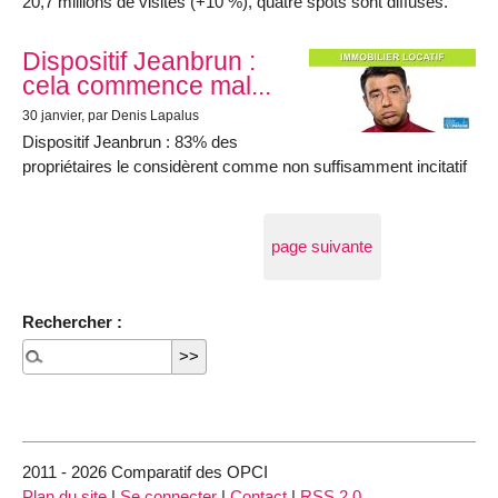
20,7 millions de visites (+10 %), quatre spots sont diffusés.
Dispositif Jeanbrun :
cela commence mal...
30 janvier
, par Denis Lapalus
Dispositif Jeanbrun : 83% des
propriétaires le considèrent comme non suffisamment incitatif
page suivante
Rechercher :
2011 - 2026 Comparatif des OPCI
Plan du site
|
Se connecter
|
Contact
|
RSS 2.0