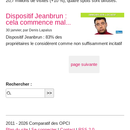
20,7 millions de visites (+10 %), quatre spots sont diffusés.
Dispositif Jeanbrun :
cela commence mal...
30 janvier
, par Denis Lapalus
Dispositif Jeanbrun : 83% des
propriétaires le considèrent comme non suffisamment incitatif
page suivante
Rechercher :
2011 - 2026 Comparatif des OPCI
Plan du site
|
Se connecter
|
Contact
|
RSS 2.0