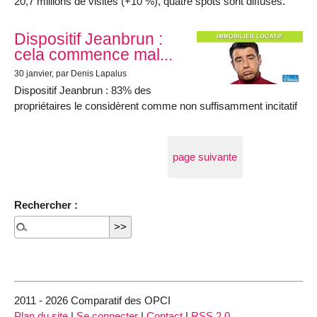
20,7 millions de visites (+10 %), quatre spots sont diffusés.
Dispositif Jeanbrun :
cela commence mal...
30 janvier
, par Denis Lapalus
Dispositif Jeanbrun : 83% des
propriétaires le considèrent comme non suffisamment incitatif
page suivante
Rechercher :
2011 - 2026 Comparatif des OPCI
Plan du site
|
Se connecter
|
Contact
|
RSS 2.0