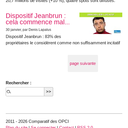
20,7 millions de visites (+10 %), quatre spots sont diffusés.
Dispositif Jeanbrun :
cela commence mal...
30 janvier
, par Denis Lapalus
Dispositif Jeanbrun : 83% des
propriétaires le considèrent comme non suffisamment incitatif
page suivante
Rechercher :
2011 - 2026 Comparatif des OPCI
Plan du site
|
Se connecter
|
Contact
|
RSS 2.0