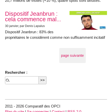
20,7 millions de visites (+10 %), quatre spots sont diffusés.
Dispositif Jeanbrun :
cela commence mal...
30 janvier
, par Denis Lapalus
Dispositif Jeanbrun : 83% des
propriétaires le considèrent comme non suffisamment incitatif
page suivante
Rechercher :
2011 - 2026 Comparatif des OPCI
Plan du site
|
Se connecter
|
Contact
|
RSS 2.0